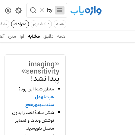
همه
دیکشنری
مترادف
طیف
همه
دقیق
مشابه
آوا
متن
آغا
«imaging
sensitivity»
پیدا نشد!
منظور شما این بود؟
هپشلهدل
سثدسهفهرهفغ
شکل سادهٔ لغت را بدون
نوشتن وندها و ضمایر
متصل بنویسید.