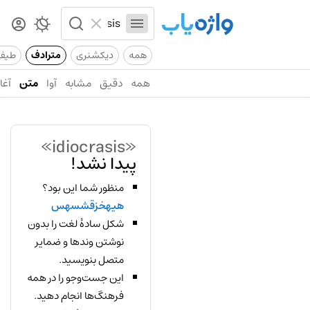
همه
دیکشنری
مترادف
طیف
همه
دقیق
مشابه
آوا
متن
آغاز
«idiocrasis»
پیدا نشد!
منظور شما این بود؟
هیهخزقشسهس
شکل سادهٔ لغت را بدون
نوشتن وندها و ضمایر
متصل بنویسید.
این جست‌وجو را در همه
فرهنگ‌ها انجام دهید.