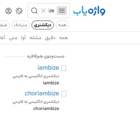
همه
دیکشنری
مترادف
طیف
همه
دقیق
مشابه
آوا
متن
آغاز
جست‌وجوی هم‌قافیه
iambize
دیکشنری انگلیسی به فارسی
iambize
choriambize
دیکشنری انگلیسی به فارسی
choriambize