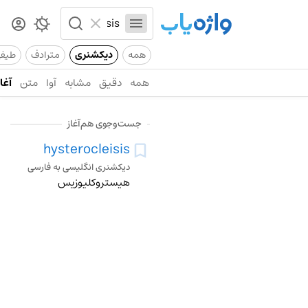
همه
دیکشنری
مترادف
طیف
همه
دقیق
مشابه
آوا
متن
آغاز
جست‌وجوی هم‌آغاز
hysterocleisis
دیکشنری انگلیسی به فارسی
هیستروکلیوزیس