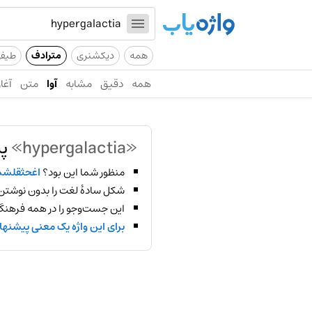
همه
دیکشنری
مترادف
طیف
همه
دقیق
مشابه
آوا
متن
آغاز
«hypergalactia»
پی
منظور شما این بود؟
اغحثقلش
شکل سادهٔ لغت را بدون نوشتن
این جست‌وجو را در همه فرهنگ‌
برای این واژه یک معنی پیشنها