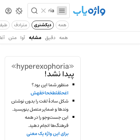
همه
دیکشنری
مترادف
طیف
همه
دقیق
مشابه
آوا
متن
آغا
«hyperexophoria»
پیدا نشد!
منظور شما این بود؟
اغحثقثطخحاخقهش
شکل سادهٔ لغت را بدون نوشتن
وندها و ضمایر متصل بنویسید.
این جست‌وجو را در همه
فرهنگ‌ها انجام دهید.
برای این واژه یک معنی