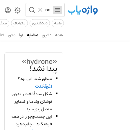
همه
دیکشنری
مترادف
طیف
همه
دقیق
مشابه
آوا
متن
آغا
«hydrone»
پیدا نشد!
منظور شما این بود؟
اغیقخدث
شکل سادهٔ لغت را بدون
نوشتن وندها و ضمایر
متصل بنویسید.
این جست‌وجو را در همه
فرهنگ‌ها انجام دهید.