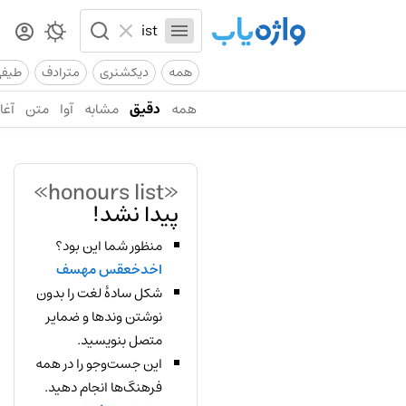
همه
دیکشنری
مترادف
طیف
همه
دقیق
مشابه
آوا
متن
آغاز
«honours list»
پیدا نشد!
منظور شما این بود؟
اخدخعقس مهسف
شکل سادهٔ لغت را بدون
نوشتن وندها و ضمایر
متصل بنویسید.
این جست‌وجو را در همه
فرهنگ‌ها انجام دهید.