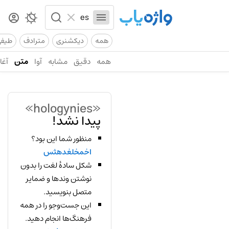
همه
دیکشنری
مترادف
طیف
همه
دقیق
مشابه
آوا
متن
آغاز
«hologynies»
پیدا نشد!
منظور شما این بود؟
اخمخلغدهثس
شکل سادهٔ لغت را بدون
نوشتن وندها و ضمایر
متصل بنویسید.
این جست‌وجو را در همه
فرهنگ‌ها انجام دهید.