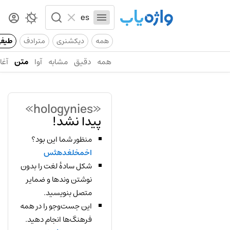
همه
دیکشنری
مترادف
طیف
همه
دقیق
مشابه
آوا
متن
آغاز
«hologynies»
پیدا نشد!
منظور شما این بود؟
اخمخلغدهثس
شکل سادهٔ لغت را بدون
نوشتن وندها و ضمایر
متصل بنویسید.
این جست‌وجو را در همه
فرهنگ‌ها انجام دهید.