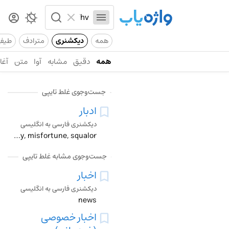
همه
دیکشنری
مترادف
طیف
همه
دقیق
مشابه
آوا
متن
آغاز
جست‌وجوی غلط تایپی
ادبار
دیکشنری فارسی به انگلیسی
adversity, misery, misfortune, squalor
جست‌وجوی مشابه غلط تایپی
اخبار
دیکشنری فارسی به انگلیسی
news
اخبار خصوصی