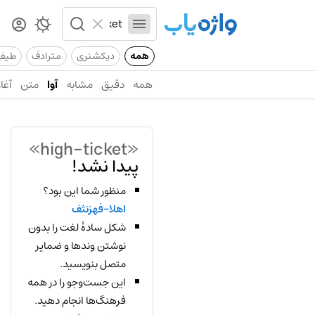
همه
دیکشنری
مترادف
طیف
همه
دقیق
مشابه
آوا
متن
آغاز
«high-ticket»
پیدا نشد!
منظور شما این بود؟
اهلا-فهزنثف
شکل سادهٔ لغت را بدون
نوشتن وندها و ضمایر
متصل بنویسید.
این جست‌وجو را در همه
فرهنگ‌ها انجام دهید.