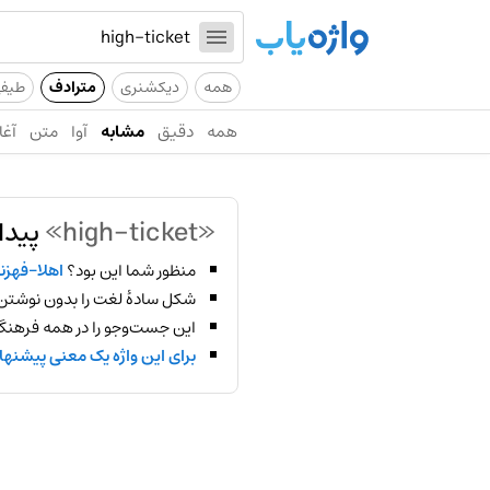
همه
دیکشنری
مترادف
طیف
همه
دقیق
مشابه
آوا
متن
آغا
«high-ticket»
پیدا
منظور شما این بود؟
اهلا-فهزن
شکل سادهٔ لغت را بدون نوشتن
این جست‌وجو را در همه فرهنگ‌
برای این واژه یک معنی پیشنها