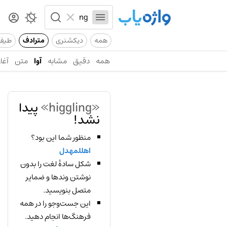
همه
دیکشنری
مترادف
طیف
همه
دقیق
مشابه
آوا
متن
آغاز
«higgling»
پیدا
نشد!
منظور شما این بود؟
اهللمهدل
شکل سادهٔ لغت را بدون
نوشتن وندها و ضمایر
متصل بنویسید.
این جست‌وجو را در همه
فرهنگ‌ها انجام دهید.