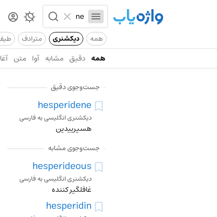
همه
دیکشنری
مترادف
طیف
همه
دقیق
مشابه
آوا
متن
آغاز
جست‌وجوی دقیق
hesperidene
دیکشنری انگلیسی به فارسی
هسپرییدین
جست‌وجوی مشابه
hesperideous
دیکشنری انگلیسی به فارسی
غافلگیر کننده
hesperidin