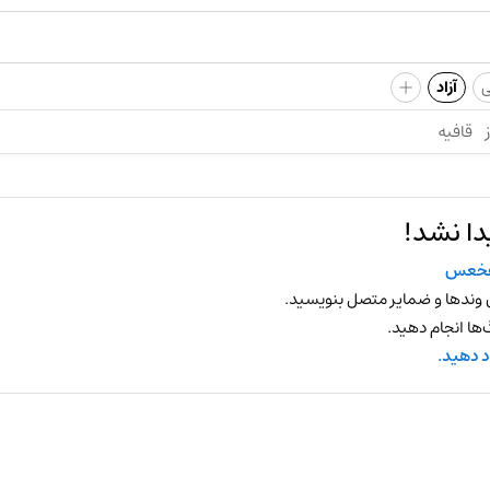
+
ی
آزاد
قافیه
دا نشد!
فخعس
 وندها و ضمایر متصل بنویسید.
ها انجام دهید.
د دهید.