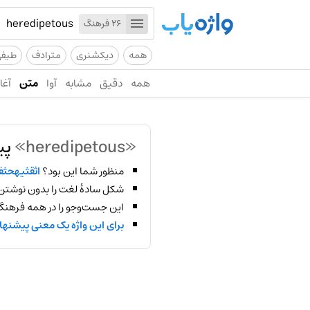
26 فرهنگ
همه
دیکشنری
مترادف
طیف
همه
دقیق
مشابه
آوا
متن
آغاز
«heredipetous»
پی
منظور شما این بود؟
اثقثیهحث
شکل سادهٔ لغت را بدون نوشتن
این جست‌وجو را در همه فرهنگ‌
برای این واژه یک معنی پیشنها