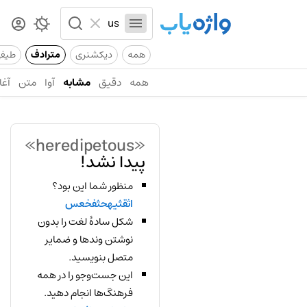
همه
دیکشنری
مترادف
طیف
همه
دقیق
مشابه
آوا
متن
آغا
«heredipetous»
پیدا نشد!
منظور شما این بود؟
اثقثیهحثفخعس
شکل سادهٔ لغت را بدون
نوشتن وندها و ضمایر
متصل بنویسید.
این جست‌وجو را در همه
فرهنگ‌ها انجام دهید.