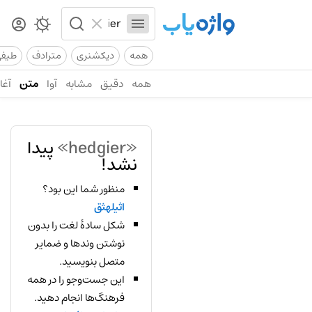
همه
دیکشنری
مترادف
طیف
همه
دقیق
مشابه
آوا
متن
آغاز
«hedgier»
پیدا
نشد!
منظور شما این بود؟
اثیلهثق
شکل سادهٔ لغت را بدون
نوشتن وندها و ضمایر
متصل بنویسید.
این جست‌وجو را در همه
فرهنگ‌ها انجام دهید.