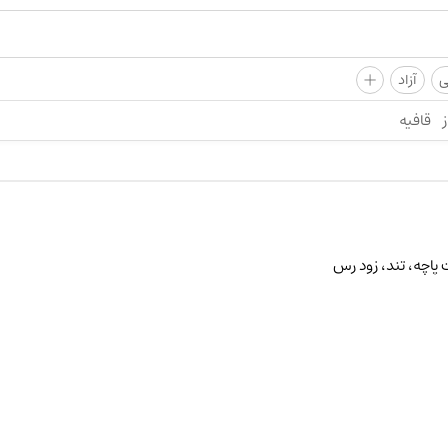
+
ی
آزاد
ز
قافیه
پاچه، تند، زود رس