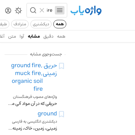
همه
دیکشنری
مترادف
طیف
همه
دقیق
مشابه
آوا
متن
آغا
جست‌وجوی مشابه
حریق
ground fire,
زمینی
muck fire,
organic soil
fire
واژه‌های مصوب فرهنگستان
حریقی که در آن مواد آلی موجود در لایۀ خاک جنگل می‌سوزد متـ . حریق پوده peat fire
ground
دیکشنری انگلیسی به فارسی
زمینی، زمین، خاک، زمینه، پایه، میدان، اساس، پا، سبب، ملاک، مستمسک، کف دریا، بناء کردن، بگل نشاندن، بزمین نشستن، فرود امدن، اصول نخستین را یاد دادن، اساسی