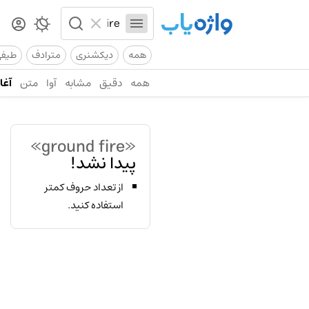
همه
دیکشنری
مترادف
طیف
همه
دقیق
مشابه
آوا
متن
آغاز
«ground fire»
پیدا نشد!
از تعداد حروف کمتر
استفاده کنید.