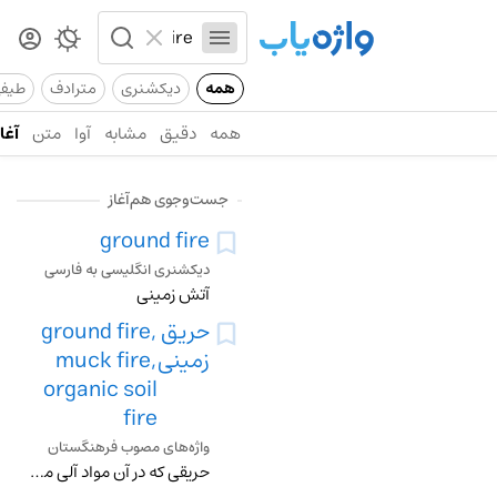
همه
دیکشنری
مترادف
طیف
همه
دقیق
مشابه
آوا
متن
آغاز
جست‌وجوی هم‌آغاز
ground fire
دیکشنری انگلیسی به فارسی
آتش زمینی
حریق
ground fire,
زمینی
muck fire,
organic soil
fire
واژه‌های مصوب فرهنگستان
حریقی که در آن مواد آلی موجود در لایۀ خاک جنگل می‌سوزد متـ . حریق پوده peat fire