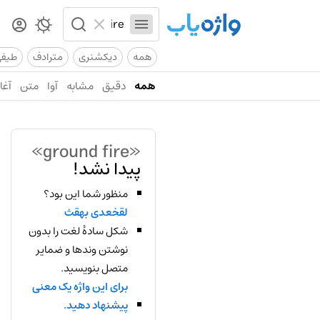
همه
دیکشنری
مترادف
طیف
همه
دقیق
مشابه
آوا
متن
آغاز
«ground fire»
پیدا نشد!
منظور شما این بود؟
لقخعدی بهقث
شکل سادهٔ لغت را بدون
نوشتن وندها و ضمایر
متصل بنویسید.
برای این واژه یک معنی
پیشنهاد دهید.