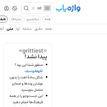
همه
دیکشنری
مترادف
طیف
همه
دقیق
مشابه
آوا
متن
آغاز
«grittiest»
پیدا نشد!
منظور شما این بود؟
لقهففهثسف
شکل سادهٔ لغت را بدون
نوشتن وندها و ضمایر
متصل بنویسید.
این جست‌وجو را در همه
فرهنگ‌ها انجام دهید.