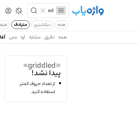
همه
دیکشنری
مترادف
طیف
همه
دقیق
مشابه
آوا
متن
آغاز
«griddled»
پیدا نشد!
از تعداد حروف کمتر
استفاده کنید.