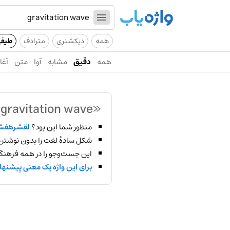
همه
دیکشنری
مترادف
طیف
همه
دقیق
مشابه
آوا
متن
آغاز
«gravitation wave»
منظور شما این بود؟
لقشرهفش
شکل سادهٔ لغت را بدون نوشتن
این جست‌وجو را در همه فرهنگ‌
برای این واژه یک معنی پیشنها