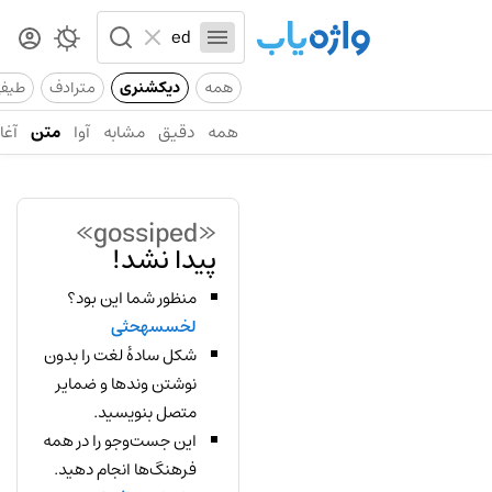
همه
دیکشنری
مترادف
طیف
همه
دقیق
مشابه
آوا
متن
آغاز
«gossiped»
پیدا نشد!
منظور شما این بود؟
لخسسهحثی
شکل سادهٔ لغت را بدون
نوشتن وندها و ضمایر
متصل بنویسید.
این جست‌وجو را در همه
فرهنگ‌ها انجام دهید.