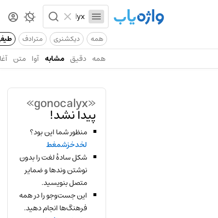
همه
دیکشنری
مترادف
طیف
همه
دقیق
مشابه
آوا
متن
آغا
«gonocalyx»
پیدا نشد!
منظور شما این بود؟
لخدخزشمغط
شکل سادهٔ لغت را بدون
نوشتن وندها و ضمایر
متصل بنویسید.
این جست‌وجو را در همه
فرهنگ‌ها انجام دهید.