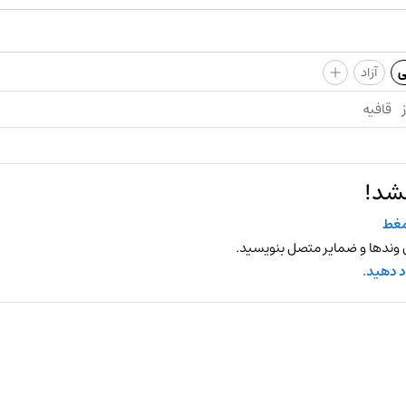
+
ی
آزاد
قافیه
نشد!
غط
 وندها و ضمایر متصل بنویسید.
د دهید.