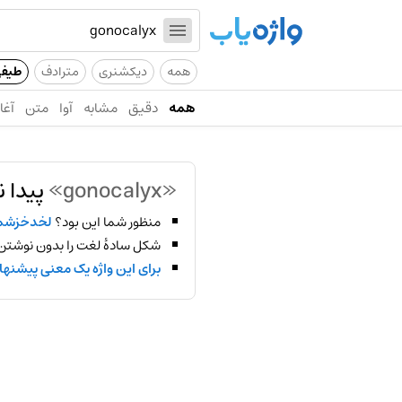
همه
دیکشنری
مترادف
طیف
همه
دقیق
مشابه
آوا
متن
آغاز
«gonocalyx»
پیدا 
منظور شما این بود؟
لخدخزشم
شکل سادهٔ لغت را بدون نوشتن
برای این واژه یک معنی پیشنها