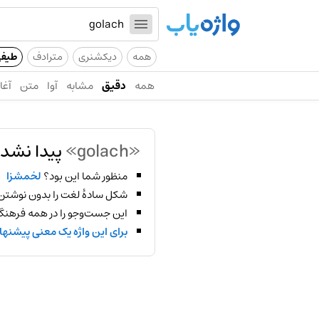
همه
دیکشنری
مترادف
طیف
همه
دقیق
مشابه
آوا
متن
آغاز
«golach»
پیدا نشد!
منظور شما این بود؟
لخمشزا
شکل سادهٔ لغت را بدون نوشتن
این جست‌وجو را در همه فرهنگ‌
برای این واژه یک معنی پیشنها