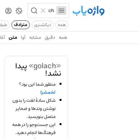
همه
دیکشنری
مترادف
طیف
همه
دقیق
مشابه
آوا
متن
آغاز
«golach»
پیدا
نشد!
منظور شما این بود؟
لخمشزا
شکل سادهٔ لغت را بدون
نوشتن وندها و ضمایر
متصل بنویسید.
این جست‌وجو را در همه
فرهنگ‌ها انجام دهید.