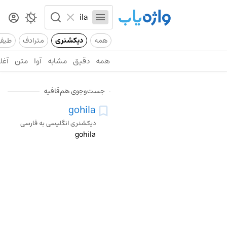
همه
دیکشنری
مترادف
طیف
همه
دقیق
مشابه
آوا
متن
آغاز
جست‌وجوی هم‌قافیه
gohila
دیکشنری انگلیسی به فارسی
gohila