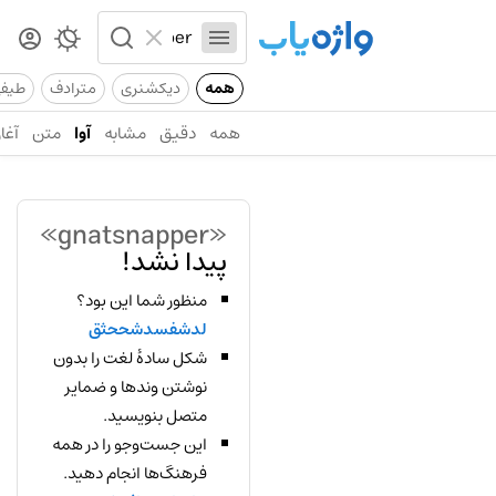
همه
دیکشنری
مترادف
طیف
همه
دقیق
مشابه
آوا
متن
آغاز
«gnatsnapper»
پیدا نشد!
منظور شما این بود؟
لدشفسدشححثق
شکل سادهٔ لغت را بدون
نوشتن وندها و ضمایر
متصل بنویسید.
این جست‌وجو را در همه
فرهنگ‌ها انجام دهید.