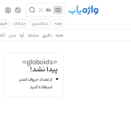
همه
دیکشنری
مترادف
طیف
همه
دقیق
مشابه
آوا
متن
آغاز
«globoids»
پیدا نشد!
از تعداد حروف کمتر
استفاده کنید.