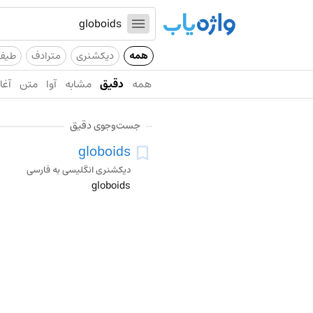
همه
دیکشنری
مترادف
طیف
همه
دقیق
مشابه
آوا
متن
آغاز
جست‌وجوی دقیق
globoids
دیکشنری انگلیسی به فارسی
globoids