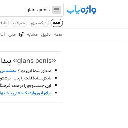
همه
دیکشنری
مترادف
طیف
همه
دقیق
مشابه
آوا
متن
آغاز
«glans penis»
پیدا
منظور شما این بود؟
لمشدس 
شکل سادهٔ لغت را بدون نوشتن
این جست‌وجو را در همه فرهنگ‌
برای این واژه یک معنی پیشنها