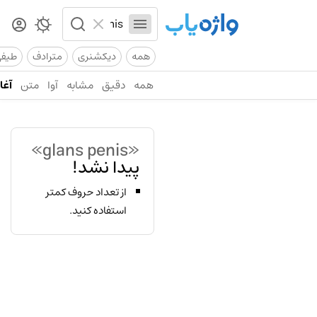
همه
دیکشنری
مترادف
طیف
همه
دقیق
مشابه
آوا
متن
آغاز
«glans penis»
پیدا نشد!
از تعداد حروف کمتر
استفاده کنید.