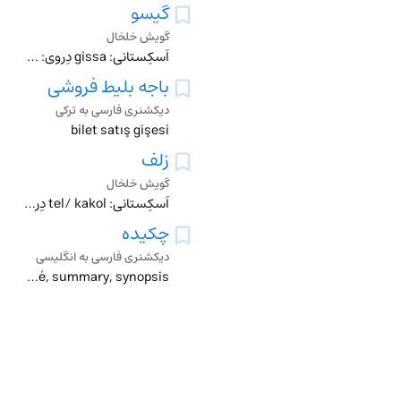
گیسو
گویش خلخال
اَسکِستانی: gissa دِروی: gissa شالی: gissa کَجَلی: gisa/ zelf کَرنَقی: mi کَرینی: gissa کُلوری: gissa گیلَوانی: gisa لِردی: gissa
باجه بلیط فروشی
دیکشنری فارسی به ترکی
bilet satış gişesi
زلف
گویش خلخال
اَسکِستانی: tel/ kakol دِروی: tel شالی: tal/ zəlf کَجَلی: tel/ zelf کَرنَقی: zəlf/ gissa کَرینی: tel کُلوری: tel گیلَوانی: tel لِردی: zəlf/ gissa
چکیده
دیکشنری فارسی به انگلیسی
abstract, capsule, conspectus, distillate, extract, gist, résumé, summary, synopsis