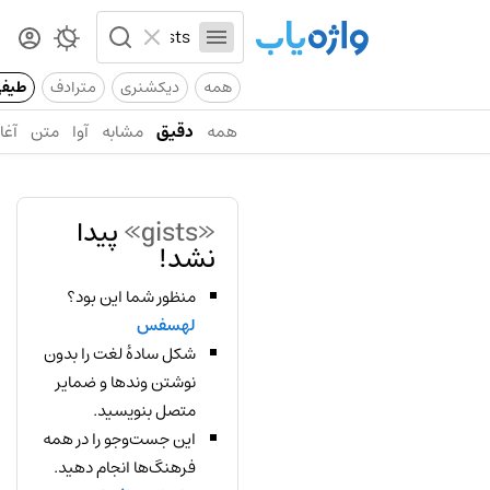
همه
دیکشنری
مترادف
طیف
همه
دقیق
مشابه
آوا
متن
آغاز
«gists»
پیدا
نشد!
منظور شما این بود؟
لهسفس
شکل سادهٔ لغت را بدون
نوشتن وندها و ضمایر
متصل بنویسید.
این جست‌وجو را در همه
فرهنگ‌ها انجام دهید.