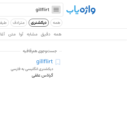
همه
دیکشنری
مترادف
طیف
همه
دقیق
مشابه
آوا
متن
آغاز
جست‌وجوی هم‌قافیه
gillflirt
دیکشنری انگلیسی به فارسی
گیلاس علفی