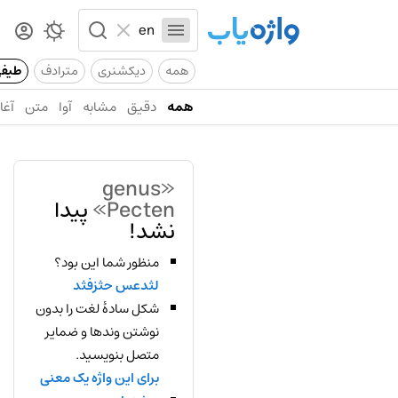
همه
دیکشنری
مترادف
طیف
همه
دقیق
مشابه
آوا
متن
آغاز
«genus
Pecten»
پیدا
نشد!
منظور شما این بود؟
لثدعس حثزفثد
شکل سادهٔ لغت را بدون
نوشتن وندها و ضمایر
متصل بنویسید.
برای این واژه یک معنی