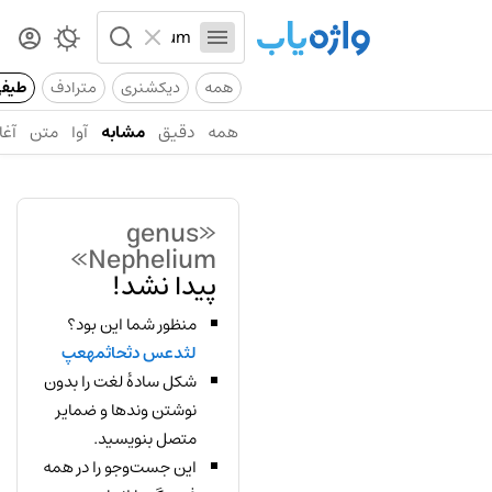
همه
دیکشنری
مترادف
طیف
همه
دقیق
مشابه
آوا
متن
آغا
«genus
Nephelium»
پیدا نشد!
منظور شما این بود؟
لثدعس دثحاثمهعپ
شکل سادهٔ لغت را بدون
نوشتن وندها و ضمایر
متصل بنویسید.
این جست‌وجو را در همه