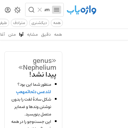
همه
دیکشنری
مترادف
طیف
همه
دقیق
مشابه
آوا
متن
آغاز
«genus
Nephelium»
پیدا نشد!
منظور شما این بود؟
لثدعس دثحاثمهعپ
شکل سادهٔ لغت را بدون
نوشتن وندها و ضمایر
متصل بنویسید.
این جست‌وجو را در همه