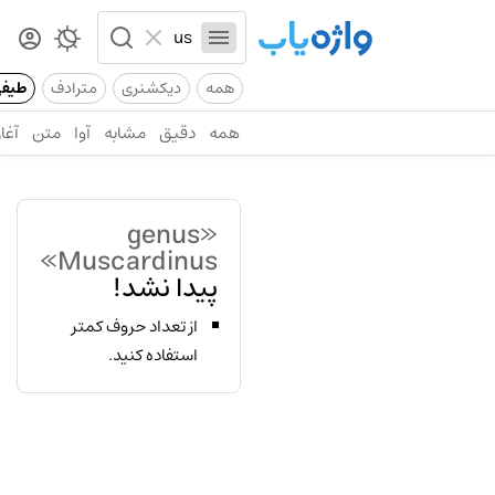
همه
دیکشنری
مترادف
طیف
همه
دقیق
مشابه
آوا
متن
آغاز
«genus
Muscardinus»
پیدا نشد!
از تعداد حروف کمتر
استفاده کنید.