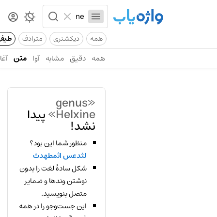
همه
دیکشنری
مترادف
طیف
همه
دقیق
مشابه
آوا
متن
آغاز
«genus
Helxine»
پیدا
نشد!
منظور شما این بود؟
لثدعس اثمطهدث
شکل سادهٔ لغت را بدون
نوشتن وندها و ضمایر
متصل بنویسید.
این جست‌وجو را در همه