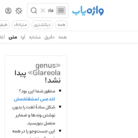
همه
دیکشنری
مترادف
طیف
همه
دقیق
مشابه
آوا
متن
آغاز
«genus
Glareola»
پیدا
نشد!
منظور شما این بود؟
لثدعس لمشقثخمش
شکل سادهٔ لغت را بدون
نوشتن وندها و ضمایر
متصل بنویسید.
این جست‌وجو را در همه