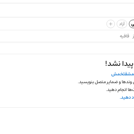
+
ی
آزاد
قافیه
یدا نشد!
مشقثخمش
 وندها و ضمایر متصل بنویسید.
ها انجام دهید.
د دهید.