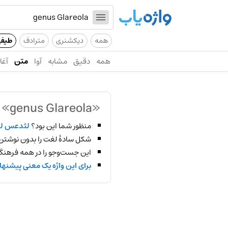
همه
دیکشنری
مترادف
طیف
همه
دقیق
مشابه
آوا
متن
آغاز
«genus Glareola»
پ
منظور شما این بود؟
لثدعس ل
شکل سادهٔ لغت را بدون نوشتن
این جست‌وجو را در همه فرهنگ‌
برای این واژه یک معنی پیشنها