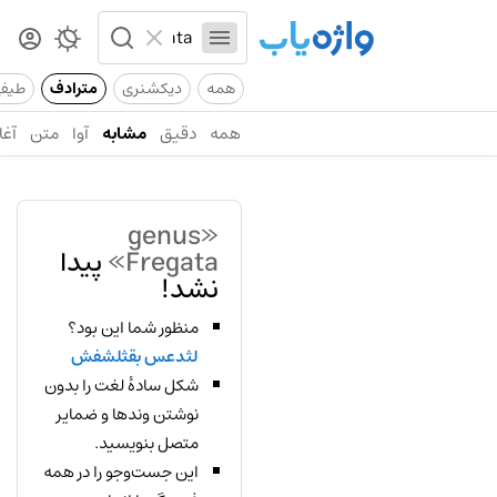
همه
دیکشنری
مترادف
طیف
همه
دقیق
مشابه
آوا
متن
آغا
«genus
Fregata»
پیدا
نشد!
منظور شما این بود؟
لثدعس بقثلشفش
شکل سادهٔ لغت را بدون
نوشتن وندها و ضمایر
متصل بنویسید.
این جست‌وجو را در همه