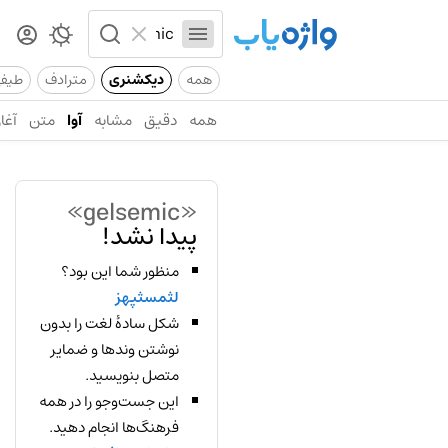
همه
دیکشنری
مترادف
طیف
همه
دقیق
مشابه
آوا
متن
آغاز
«gelsemic»
پیدا نشد!
منظور شما این بود؟
لثمسثپهز
شکل سادهٔ لغت را بدون
نوشتن وندها و ضمایر
متصل بنویسید.
این جست‌وجو را در همه
فرهنگ‌ها انجام دهید.