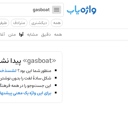
همه
دیکشنری
مترادف
طیف
همه
دقیق
مشابه
آوا
متن
آغاز
«gasboat»
پیدا نشد
منظور شما این بود؟
لشسذخش
شکل سادهٔ لغت را بدون نوشتن
این جست‌وجو را در همه فرهنگ‌
برای این واژه یک معنی پیشنها